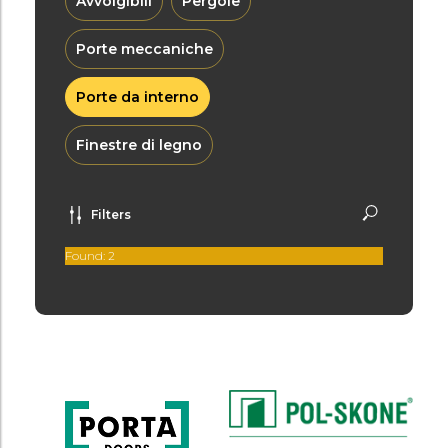
Avvolgibili
Pergole
Porte meccaniche
Porte da interno
Finestre di legno
Filters
Found:
2