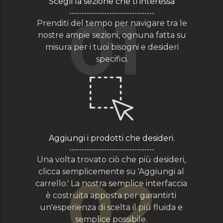
Scegli la sezione che ti interessa
01
Prenditi del tempo per navigare tra le
nostre ampie sezioni, ognuna fatta su
misura per i tuoi bisogni e desideri
specifici.
Aggiungi i prodotti che desideri.
Una volta trovato ciò che più desideri,
clicca semplicemente su 'Aggiungi al
02
02
carrello.' La nostra semplice interfaccia
è costruita apposta per garantirti
un'esperienza di scelta il più fluida e
semplice possibile.