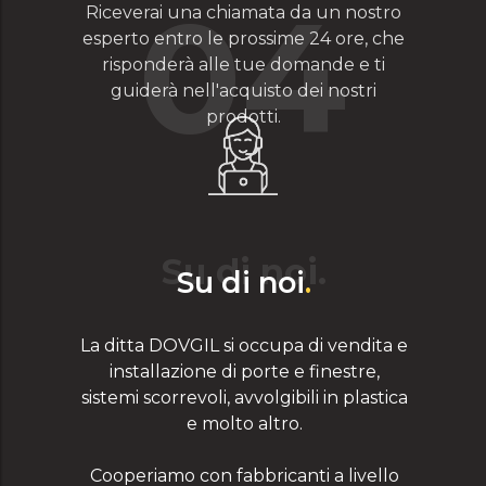
04
Riceverai una chiamata da un nostro
esperto entro le prossime 24 ore, che
risponderà alle tue domande e ti
guiderà nell'acquisto dei nostri
prodotti.
Su di noi
.
Su di noi
.
La ditta DOVGIL si occupa di vendita e
installazione di porte e finestre,
sistemi scorrevoli, avvolgibili in plastica
e molto altro.
Cooperiamo con fabbricanti a livello