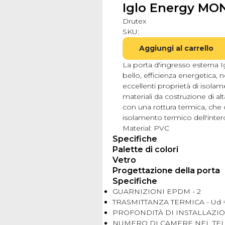
Iglo Energy MON
Drutex
SKU:
Aggiungi al carrello
La porta d'ingresso esterna 
bello, efficienza energetica, n
eccellenti proprietà di isolam
materiali da costruzione di a
con una rottura termica, che 
isolamento termico dell'inter
Material: PVC
Specifiche
Palette di colori
Vetro
Progettazione della porta
Specifiche
GUARNIZIONI EPDM - 2
TRASMITTANZA TERMICA - Ud =
PROFONDITÀ DI INSTALLAZIO
NUMERO DI CAMERE NEL TELA