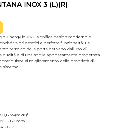
TANA INOX 3 (L)(R)
Iglo Energy in PVC significa design moderno e
onché valori estetici e perfetta funzionalità. Le
ento termico della porta derivano dall'uso di
lta qualità e di una soglia appositamente progettata
contribuisce al miglioramento delle proprietà di
o sistema.
 0,8 W/(m2K)*
NE - 82 mm
IO - 7