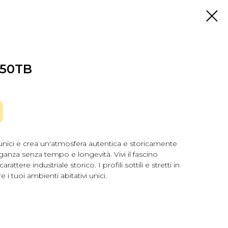
W50TB
i unici e crea un'atmosfera autentica e storicamente
ganza senza tempo e longevità. Vivi il fascino
arattere industriale storico. I profili sottili e stretti in
 i tuoi ambienti abitativi unici.