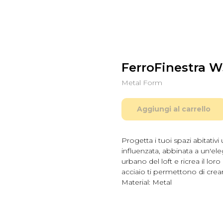
FerroFinestra 
Metal Form
Aggiungi al carrello
Progetta i tuoi spazi abitativ
influenzata, abbinata a un'ele
urbano del loft e ricrea il loro c
acciaio ti permettono di creare
Material: Metal