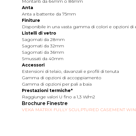
Montanti da 64mm o 86mm
Anta
Anta a battente da 75mm
Finiture
Disponibile in una vasta gamma di colori e opzioni di e
Listelli di vetro
Sagomati da 28mm
Sagomati da 32mm
Sagomati da 36mm
Smussati da 40mm
Accessori
Estensioni di telaio, davanzali e profili di tenuta
Gamma di opzioni di accoppiamento
Gamma di opzioni per pali a baia
Prestazioni termiche*
Raggiunge valori U fino a 1,3 W/m2
Brochure Finestre
VEKA MATRIX FULLY SCULPTURED CASEMENT W