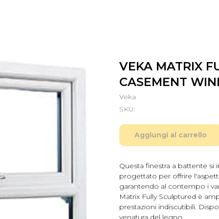
VEKA MATRIX F
CASEMENT WI
Veka
SKU:
Aggiungi al carrello
Questa finestra a battente si 
progettato per offrire l'aspett
garantendo al contempo i va
Matrix Fully Sculptured è amp
prestazioni indiscutibili. Dis
venatura del legno.